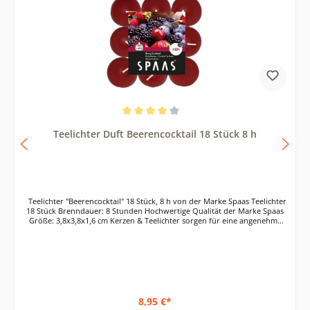
Durchschnittliche Bewertung von 4 von 5 Sternen
Teelichter Duft Beerencocktail 18 Stück 8 h
Teelichter "Beerencocktail" 18 Stück, 8 h von der Marke Spaas Teelichter
18 Stück Brenndauer: 8 Stunden Hochwertige Qualität der Marke Spaas
Größe: 3,8x3,8x1,6 cm Kerzen & Teelichter sorgen für eine angenehme
und romantische Atmosphäre. Dazu gehören natürlich auch unsere
Teelichter. Mit unseren Duft-Teelichtern lassen sich Kerzenständer und
Windlichter wunderbar bestücken. Mach es dir mal wieder richtig
gemütlich bei Kerzenschein. Ob in der Badewanne, bei einem
gemütlichen Abend zu zweit, oder bei der nächsten Hochzeitsparty,
Kerzenschein darf einfach nicht fehlen. Unsere Teelichter der Marke
Spaas haben eine Brenndauer von 8 Stunden. Die Duft-Teelichter mit
dem Duft "Beerencocktail" verzaubern garantiert deine Sinne. Diese
8,95 €*
hochwertigen Teelichter sind perfekt für den Privatgebrauch, aber auch