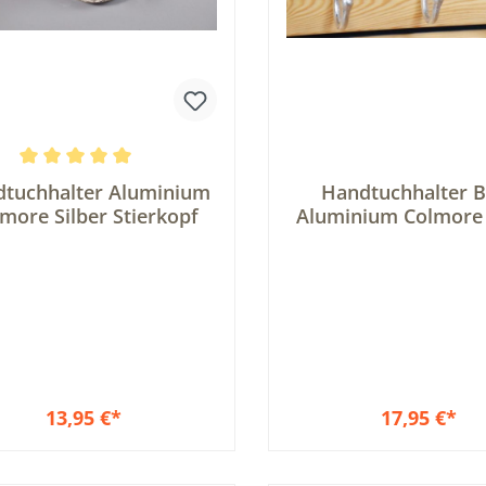
schnittliche Bewertung von 5 von 5 Sternen
tuchhalter Aluminium
Handtuchhalter 
more Silber Stierkopf
Aluminium Colmore 
13,95 €*
17,95 €*
In den Warenkorb
In den Warenkor