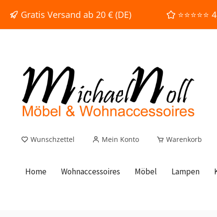
e springen
Zur Hauptnavigation springen
Gratis Versand ab 20 € (DE)
⭐⭐⭐⭐⭐ 4,9
Wunschzettel
Mein Konto
Warenkorb
Home
Wohnaccessoires
Möbel
Lampen