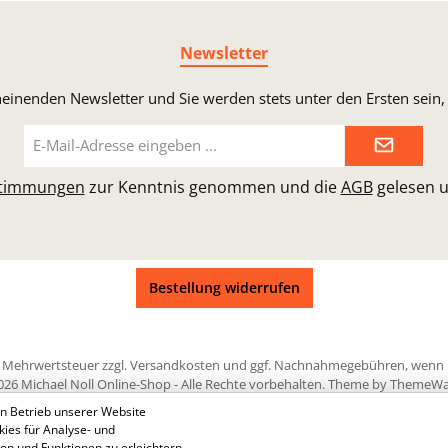
Newsletter
heinenden Newsletter und Sie werden stets unter den Ersten sei
E-
Mail-
Adresse*
stimmungen
zur Kenntnis genommen und die
AGB
gelesen u
Bestellung widerrufen
zl. Mehrwertsteuer zzgl.
Versandkosten
und ggf. Nachnahmegebühren, wenn n
026 Michael Noll Online-Shop - Alle Rechte vorbehalten. Theme by
ThemeWa
n Betrieb unserer Website
kies für Analyse- und
on und Funktionen zu erleichtern,