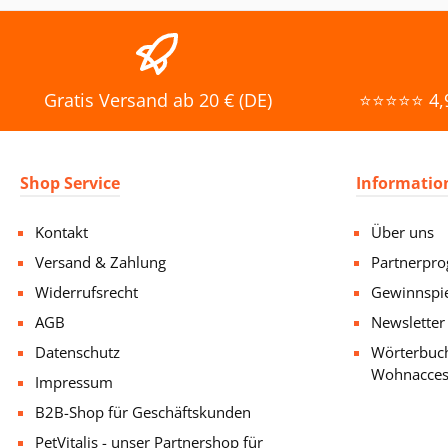
Gratis Versand ab 20 € (DE)
⭐⭐⭐⭐⭐ 4,9
Shop Service
Informatio
Kontakt
Über uns
Versand & Zahlung
Partnerpr
Widerrufsrecht
Gewinnspi
AGB
Newsletter
Datenschutz
Wörterbuch
Wohnacces
Impressum
B2B-Shop für Geschäftskunden
PetVitalis - unser Partnershop für