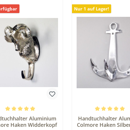
erfügbar
Nur 1 auf Lager!
schnittliche Bewertung von 5 von 5 Sternen
Durchschnittliche Be
tuchhalter Aluminium
Handtuchhalter Alu
ore Haken Widderkopf
Colmore Haken Silbe