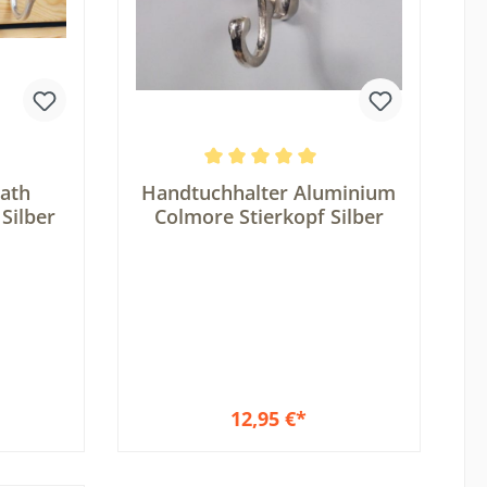
Durchschnittliche Bewertung von 5 vo
Bath
Handtuchhalter Aluminium
Silber
Colmore Stierkopf Silber
12,95 €*
b