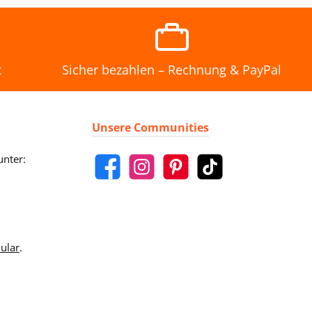
t
Sicher bezahlen – Rechnung & PayPal
Unsere Communities
unter:
ular
.