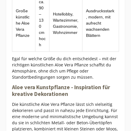
ca.
90
Große
Ausdrucksstark
–
Hotellobby,
künstlic
, modern, mit
13
Wartezimmer,
he Aloe
aufrecht
0
Gastronomie,
Vera
wachsenden
cm
Wohnzimmer
Pflanze
Blättern
hoc
h
Egal für welche Größe du dich entscheidest – mit der
richtigen künstlichen Aloe Vera Pflanze schaffst du
Atmosphäre, ohne dich um Pflege oder
Standortbedingungen sorgen zu müssen.
Aloe vera Kunstpflanze - Inspiration für
kreative Dekorationen
Die künstliche Aloe Vera Pflanze lässt sich vielseitig
dekorieren und passt in nahezu jede Einrichtung. Für
eine moderne und minimalistische Umgebung kannst
du sie in schlichten Metall- oder Beton-Übertöpfen
platzieren, kombiniert mit kleinen Steinen oder Moos,