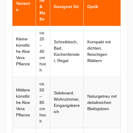
he
Variant
&
Geeignet für
Optik
e
Ma
ße
ca.
Kleine
20
Schreibtisch,
Kompakt mit
künstlic
–
Bad,
dichten,
he Aloe
40
Küchenfenste
fleischigen
Vera
cm
r, Regal
Blättern
Pflanze
hoc
h
ca.
Mittlere
50
Sideboard,
künstlic
–
Naturgetreu mit
Wohnzimmer,
he Aloe
80
detailreichen
Eingangsbere
Vera
cm
Blattspitzen
ich
Pflanze
hoc
h