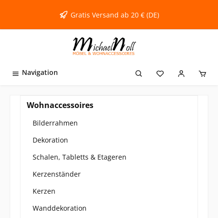
inhalt springen
Gratis Versand ab 20 € (DE)
Navigation
Wohnaccessoires
Bilderrahmen
Dekoration
Schalen, Tabletts & Etageren
Kerzenständer
Kerzen
Wanddekoration