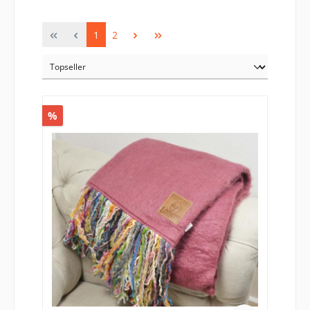
1
2
%