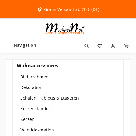
inhalt springen
Gratis Versand ab 20 € (DE)
Navigation
Wohnaccessoires
Bilderrahmen
Dekoration
Schalen, Tabletts & Etageren
Kerzenständer
Kerzen
Wanddekoration