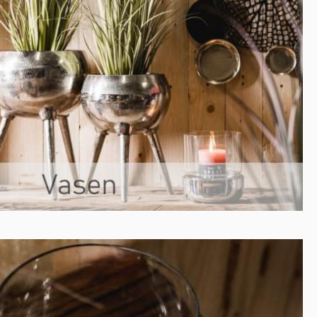
handgefertigten Schachfiguren in Raw-Optik von
Michael Noll setzt du stilvolle Akzente und verleihst
deinem Zuhause eine besondere Atmosphäre. Die
Kombination aus massivem Aluminium, charaktervoller
Oberfläche und zeitlosem Design macht jede Figur zu
einem außergewöhnlichen Wohnaccessoire, das
Eleganz, Individualität und hochwertige
Handwerkskunst perfekt miteinander verbindet.