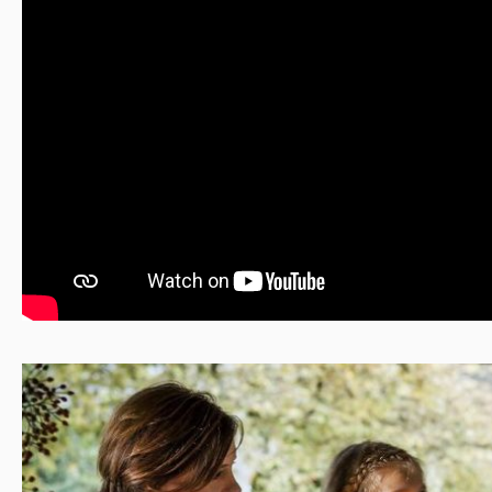
Eigengewicht auf eine gute Befestigung für den XXL
Stierkopf / Bullenkopf. Stierköpfe als exklusive
Wanddeko findest du auch noch in verschiedenen
Größen und Designs in unserem Shop unter der Rubrik
Wanddekoration. Hier wirst du garantiert fündig.