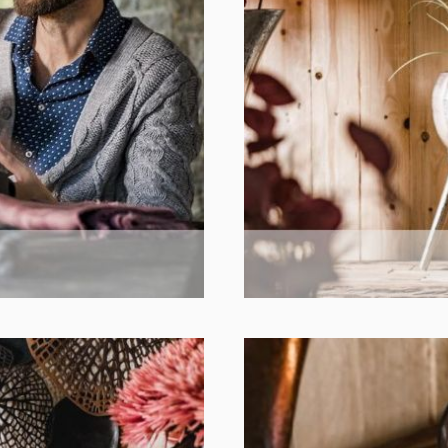
poliertem Aluminium von Michael Noll setzt du stilvolle
Akzente und verleihst deinem Zuhause eine exklusive
Ausstrahlung. Die Kombination aus massivem
Aluminium, hochglanzpolierter Oberfläche und
zeitlosem Design macht jede Figur zu einem
außergewöhnlichen Wohnaccessoire, das Eleganz,
Qualität und Handwerkskunst auf höchstem Niveau
vereint.