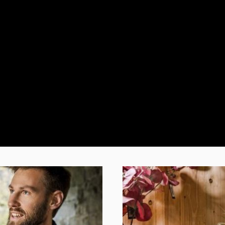
entstehen faszinierende Reflexionen, die den
hochwertigen Charakter der Schachfiguren zusätzlich
betonen. Dadurch wirken die Figuren besonders
lebendig und setzen stilvolle Highlights in jeder
Einrichtung.Jede Schachfigur wird in reiner Handarbeit
gefertigt. Kleine Unterschiede in Form oder Oberfläche
sind ein Zeichen echter Handwerkskunst und machen
jede Figur zu einem einzigartigen Einzelstück.Die
polierten Schachfiguren eignen sich außerdem
hervorragend als hochwertiges Geschenk. Ob zum
Geburtstag, zu Weihnachten, zum Einzug oder als
besondere Aufmerksamkeit für Schachliebhaber und
Designbegeisterte – mit dieser exklusiven Dekofigur
verschenkst du Stil, Qualität und zeitlose Eleganz.Deine
Vorteile auf einen Blick:Massive Schachfigur aus
hochwertigem AluminiumErhältlich als König, Dame
oder SpringerHochglanzpolierte Oberfläche mit edler
Spiegeloptik100 % handgefertigt – jede Figur ist ein
UnikatIdeal als Wohnzimmer-Deko, Büro-Deko oder
elegante TischdekorationPerfekt für Sideboards, Regale,
Konsolen, Kommoden und SchreibtischePassend zu
modernen, klassischen, glamourösen und luxuriösen
WohnstilenHochwertige Geschenkidee für
Schachliebhaber und DesignfansExklusives Design von
Michael NollMit den handgefertigten Schachfiguren aus