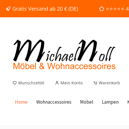
e springen
Zur Hauptnavigation springen
Gratis Versand ab 20 € (DE)
⭐⭐⭐⭐⭐ 4,9
Wunschzettel
Mein Konto
Warenkorb
Home
Wohnaccessoires
Möbel
Lampen