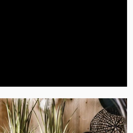
Strukturunterschiede sind gewollt und verleihen jeder
Figur ihren einzigartigen Charakter. So entsteht ein
authentischer Look, der perfekt mit Holz, Glas, Beton,
Naturstein oder Metall harmoniert.Da jede Schachfigur
vollständig in Handarbeit gefertigt wird, gleicht keine
der anderen. Kleine Unterschiede in Oberfläche,
Struktur oder Farbgebung sind kein Mangel, sondern
ein Zeichen echter Handwerkskunst und machen jede
Figur zu einem unverwechselbaren Einzelstück.Auch als
Geschenk ist die Aluminium-Schachfigur eine besondere
Wahl. Ob zum Geburtstag, zu Weihnachten, zum Einzug
oder als stilvolle Überraschung für Schachliebhaber und
Designfans – mit dieser hochwertigen Dekofigur
verschenkst du zeitlose Eleganz und langlebige
Qualität.Deine Vorteile auf einen Blick:Massive
Schachfigur aus hochwertigem AluminiumErhältlich als
König, Dame oder SpringerCharaktervolle Raw-Optik mit
einzigartiger Oberflächenstruktur100 % handgefertigt –
jede Figur ist ein echtes UnikatPerfekt als Wohnzimmer-
Deko, Büro-Deko oder stilvolle TischdekorationIdeal für
Sideboards, Regale, Konsolen, Kommoden und
SchreibtischePassend zu modernen, klassischen,
Industrial- und luxuriösen WohnstilenHochwertige
Geschenkidee für Schachliebhaber und
DesignfansExklusives Design von Michael NollMit den