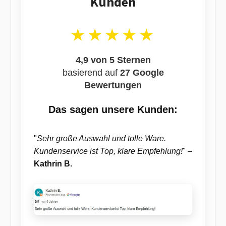
Kunden
Werkstoff Aluminium ist sehr robust und die Farbe Silber absolut zeitlos,
so wirst du dich auch noch in den nächsten Jahren an dieser Wanddeko
erfreuen. Besonders toll ist, dass für diese Wandtrophäe kein Tier sein
Leben lassen musste. Der silberfarbene XXL Bullenschädel als Wanddeko
★★★★★
ist auch eine gelungene Alternative zu einem echten Schädel. Der große
Stierkopf ist absolut detailgetreu gefertigt. Der Schädel lässt sich leicht
mit einer Schraube an der Wand befestigen. Da der Stierkopf XXL zum
Aufhängen ein sehr hohes Eigengewicht (6 kg) aufweist, sollte unbedingt
4,9 von 5 Sternen
auf die richtige Befestigung geachtet werden.
basierend auf
27 Google
Bewertungen
Das sagen unsere Kunden:
"
Sehr große Auswahl und tolle Ware.
Kundenservice ist Top, klare Empfehlung!
" –
Kathrin B.