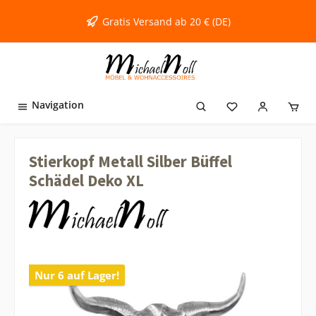
inhalt springen
Gratis Versand ab 20 € (DE)
Navigation
Stierkopf Metall Silber Büffel
Schädel Deko XL
Nur 6 auf Lager!