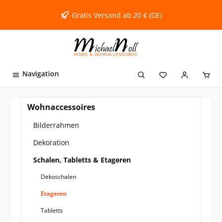
inhalt springen
Gratis Versand ab 20 € (DE)
Navigation
Wohnaccessoires
Bilderrahmen
Dekoration
Schalen, Tabletts & Etageren
Dekoschalen
Etageren
Tabletts