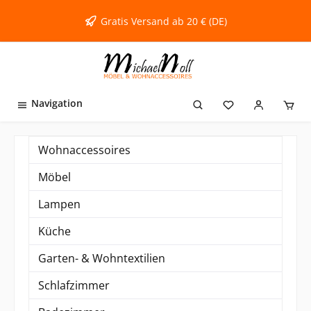
inhalt springen
Gratis Versand ab 20 € (DE)
Navigation
Wohnaccessoires
Möbel
Lampen
Küche
Garten- & Wohntextilien
Schlafzimmer