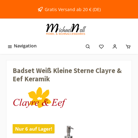
inhalt springen
Gratis Versand ab 20 € (DE)
Navigation
Badset Weiß Kleine Sterne Clayre &
Eef Keramik
Nur 6 auf Lager!