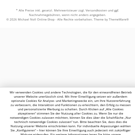
* Alle Preise inkl. gesetzl. Mehrwertsteuer zzgl.
Versandkosten
und ggf.
Nachnahmegebühren, wenn nicht anders angegeben.
© 2026 Michael Noll Online-Shop - Alle Rechte vorbehalten. Theme by
ThemeWare®
Wir verwenden Cookies und andere Technologien, die für den einwandfreien Betrieb
unserer Website unerlässlich sind. Mit Ihrer Einwilligung setzen wir außerdem
optionale Cookies für Analyse- und Marketingzwecke ein, um Ihre Nutzererfahrung
zu verbessern, die Interaktion und Funktionen zu erleichtern, den Erfolg zu messen
und personalisierte Werbung zu schalten. Durch Klicken auf „Alle Cookies
akzeptieren“ stimmen Sie der Nutzung aller Cookies zu. Wenn Sie nur die
notwendigen Cookies zulassen möchten, können Sie dies über die Schaltfläche „Nur
technisch notwendige Cookies zulassen“ tun. Bitte beachten Sie, dass dies die
Nutzung unserer Website einschränken kann. Für individuelle Anpassungen wählen
Sie „Konfiguieren“ – hier können Sie Ihre Einwilligung auch jederzeit mit zukünftiger
Wirkung widerrufen. Für weitere Informationen lesen Sie bitte unsere