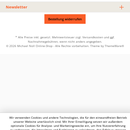
Newsletter
Bestellung widerrufen
* Alle Preise inkl. gesetzl. Mehrwertsteuer zzgl.
Versandkosten
und ggf.
Nachnahmegebühren, wenn nicht anders angegeben.
© 2026 Michael Noll Online-Shop - Alle Rechte vorbehalten. Theme by
ThemeWare®
Wir verwenden Cookies und andere Technologien, die für den einwandfreien Betrieb
unserer Website unerlässlich sind. Mit Ihrer Einwilligung setzen wir außerdem
optionale Cookies für Analyse- und Marketingzwecke ein, um Ihre Nutzererfahrung
zu verbessern, die Interaktion und Funktionen zu erleichtern, den Erfolg zu messen